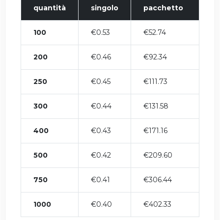
quantità
singolo
pacchetto
100
€0.53
€52.74
200
€0.46
€92.34
250
€0.45
€111.73
300
€0.44
€131.58
400
€0.43
€171.16
500
€0.42
€209.60
750
€0.41
€306.44
1000
€0.40
€402.33