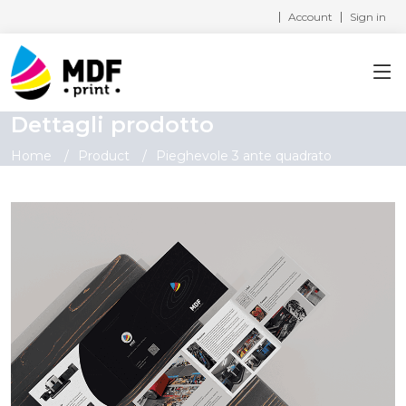
Account
Sign in
Dettagli prodotto
Home
Product
Pieghevole 3 ante quadrato