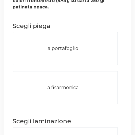
colori fronte/retro (4+4), su carta 250 gr
patinata opaca.
Scegli piega
a portafoglio
a fisarmonica
Scegli laminazione